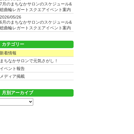
7月のまちなかサロンのスケジュール&
総曲輪レガートスクエアイベント案内
2026/05/26
6月のまちなかサロンのスケジュール&
総曲輪レガートスクエアイベント案内
カテゴリー
新着情報
まちなかサロンで元気さがし！
イベント報告
メディア掲載
月別アーカイブ